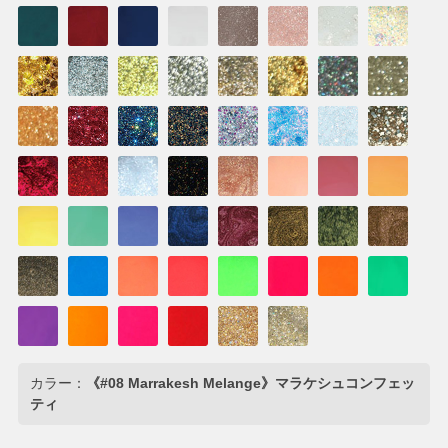
カラー：
《#08 Marrakesh Melange》マラケシュコンフェッ
ティ