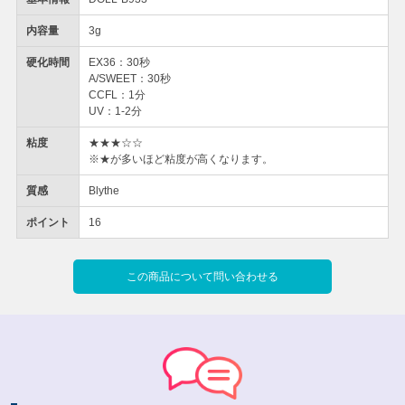
内容量
3g
硬化時間
EX36：30秒
A/SWEET：30秒
CCFL：1分
UV：1-2分
粘度
★★★☆☆
※★が多いほど粘度が高くなります。
質感
Blythe
ポイント
16
この商品について問い合わせる