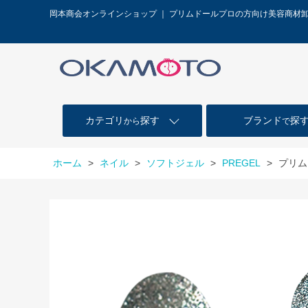
岡本商会オンラインショップ ｜ プリムドールプロの方向け美容商材
カテゴリ
探す
ブランド
探
から
で
ホーム
>
ネイル
>
ソフトジェル
>
PREGEL
>
プリム