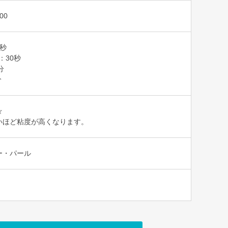
00
0秒
T：30秒
分
分
☆
いほど粘度が高くなります。
ー・パール