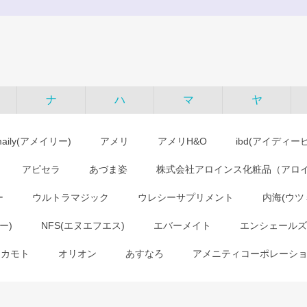
ナ
ハ
マ
ヤ
maily(アメイリー)
アメリ
アメリH&O
ibd(アイディー
アピセラ
あづま姿
株式会社アロインス化粧品（アロ
ー
ウルトラマジック
ウレシーサプリメント
内海(ウツ
ー)
NFS(エヌエフエス)
エバーメイト
エンシェールズ
オカモト
オリオン
あすなろ
アメニティコーポレーシ