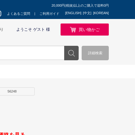
20,000円(税抜)以上のご購入で送料0円
[ENGLISH]
[中文]
[KOREAN]
よくあるご質問
ご利用ガイド
買い物かご
り
ようこそ ゲスト 様
詳細検索
56248