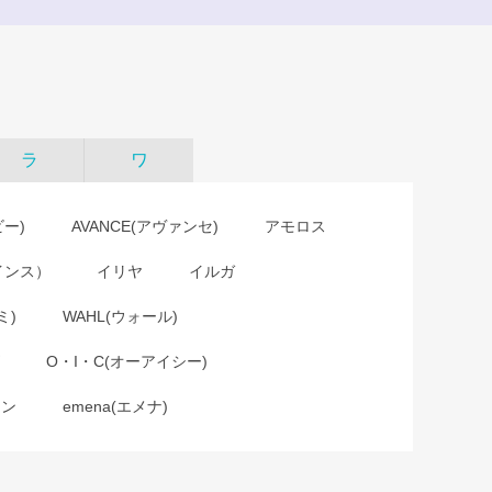
ラ
ワ
ビー)
AVANCE(アヴァンセ)
アモロス
インス）
イリヤ
イルガ
ミ)
WAHL(ウォール)
O・I・C(オーアイシー)
ョン
emena(エメナ)