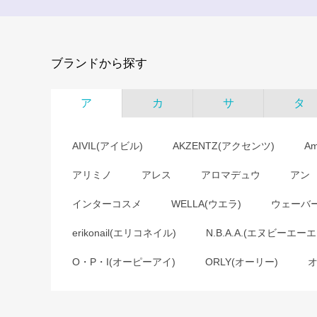
ブランドから探す
ア
カ
サ
タ
AIVIL(アイビル)
AKZENTZ(アクセンツ)
A
アリミノ
アレス
アロマデュウ
アン
インターコスメ
WELLA(ウエラ)
ウェーバ
erikonail(エリコネイル)
N.B.A.A.(エヌビーエーエ
O・P・I(オーピーアイ)
ORLY(オーリー)