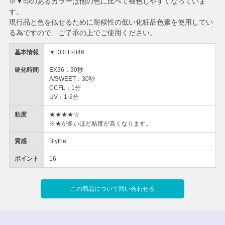
※▼印のあるカラーは他の色に比べて褪色しやすくなっていま
す。
現行品と色を似せるために耐候性の低い化粧品色素を使用してい
る為ですので、ご了承の上でご使用ください。
基本情報
▼DOLL-B46
硬化時間
EX36：30秒
A/SWEET：30秒
CCFL：1分
UV：1-2分
粘度
★★★★☆
※★が多いほど粘度が高くなります。
質感
Blythe
ポイント
16
この商品について問い合わせる