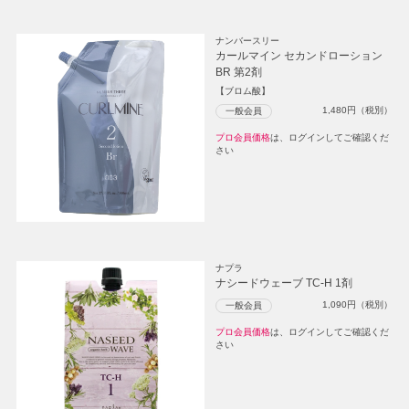
ナンバースリー
カールマイン セカンドローション
BR 第2剤
【ブロム酸】
1,480
円（税別）
一般会員
プロ会員価格
は、ログインしてご確認くだ
さい
ナプラ
ナシードウェーブ TC-H 1剤
1,090
円（税別）
一般会員
プロ会員価格
は、ログインしてご確認くだ
さい