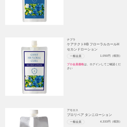
ナプラ
ケアテクトHB フローラルカールH
セカンドローション
1,050
円（税別）
一般会員
プロ会員価格
は、ログインしてご確認くだ
さい
アモロス
プロリペア タンニローション
4,333
円（税別）
一般会員