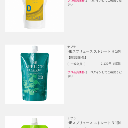
プロ会員価格
は、ログインしてご確認くだ
さい
ナプラ
HBスプリュース ストレート H 1剤
【医薬部外品】
2,130
円（税別）
一般会員
プロ会員価格
は、ログインしてご確認くだ
さい
ナプラ
HBスプリュース ストレート N 1剤