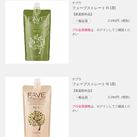
ナプラ
フェーブストレート H 1剤
【医薬部外品】
2,290
円（税別）
一般会員
プロ会員価格
は、ログインしてご確認くだ
さい
ナプラ
フェーブストレート N 1剤
【医薬部外品】
2,290
円（税別）
一般会員
プロ会員価格
は、ログインしてご確認くだ
さい