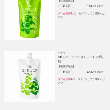
【医薬部外品】
2,130
円（税別）
一般会員
プロ会員価格
は、ログインしてご確認くだ
さい
ナプラ
HBスプリュース ストレート 共通2
剤
【医薬部外品】
1,420
円（税別）
一般会員
プロ会員価格
は、ログインしてご確認くだ
さい