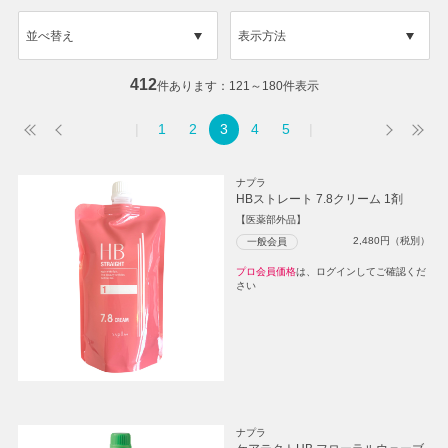
並べ替え
表示方法
412
件あります
121～180件表示
1
2
3
4
5
ナプラ
HBストレート 7.8クリーム 1剤
【医薬部外品】
2,480
円（税別）
一般会員
プロ会員価格
は、ログインしてご確認くだ
さい
ナプラ