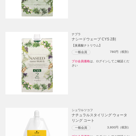
ナプラ
ナシードウェーブ CYS 2剤
【臭素酸ナトリウム】
780
円（税別）
一般会員
プロ会員価格
は、ログインしてご確認くだ
さい
シュワルツコフ
ナチュラルスタイリング ウォータ
リング コート
3,800
円（税別）
一般会員