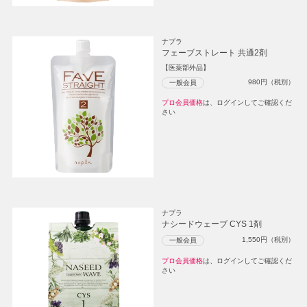
ナプラ
フェーブストレート 共通2剤
【医薬部外品】
980
円（税別）
一般会員
プロ会員価格
は、ログインしてご確認くだ
さい
ナプラ
ナシードウェーブ CYS 1剤
1,550
円（税別）
一般会員
プロ会員価格
は、ログインしてご確認くだ
さい