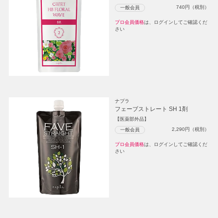
740
円（税別）
一般会員
プロ会員価格
は、ログインしてご確認くだ
さい
ナプラ
フェーブストレート SH 1剤
【医薬部外品】
2,290
円（税別）
一般会員
プロ会員価格
は、ログインしてご確認くだ
さい