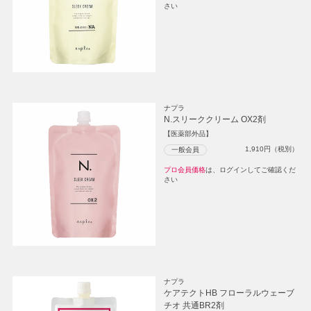
さい
ナプラ
N.スリーククリーム OX2剤
【医薬部外品】
1,910
円（税別）
一般会員
プロ会員価格
は、ログインしてご確認くだ
さい
ナプラ
ケアテクトHB フローラルウェーブ
チオ 共通BR2剤