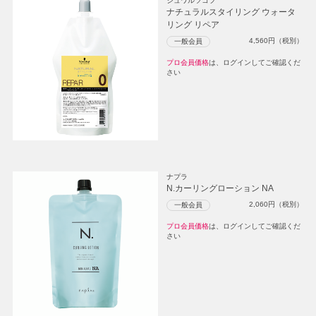
シュワルツコフ
ナチュラルスタイリング ウォータ
リング リペア
4,560
円（税別）
一般会員
プロ会員価格
は、ログインしてご確認くだ
さい
ナプラ
N.カーリングローション NA
2,060
円（税別）
一般会員
プロ会員価格
は、ログインしてご確認くだ
さい