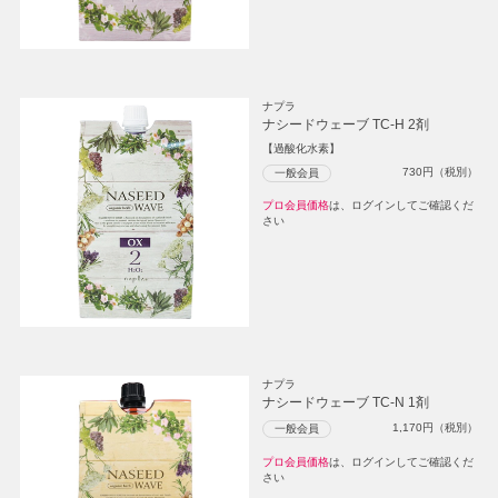
ナプラ
ナシードウェーブ TC-H 2剤
【過酸化水素】
730
円（税別）
一般会員
プロ会員価格
は、ログインしてご確認くだ
さい
ナプラ
ナシードウェーブ TC-N 1剤
1,170
円（税別）
一般会員
プロ会員価格
は、ログインしてご確認くだ
さい