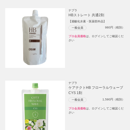
ナプラ
HBストレート 共通2剤
【過酸化水素・医薬部外品】
980
円（税別）
一般会員
プロ会員価格
は、ログインしてご確認くだ
さい
ナプラ
ケアテクトHB フローラルウェーブ
CYS 1剤
1,590
円（税別）
一般会員
プロ会員価格
は、ログインしてご確認くだ
さい