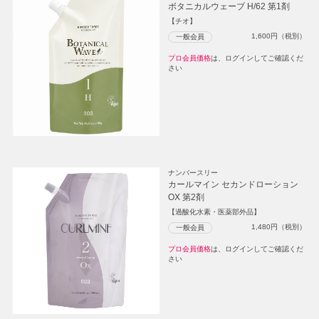
ボタニカルウェーブ H/62 第1剤
【チオ】
1,600
円（税別）
一般会員
プロ会員価格
は、ログインしてご確認くだ
さい
ナンバースリー
カールマイン セカンドローション
OX 第2剤
【過酸化水素・医薬部外品】
1,480
円（税別）
一般会員
プロ会員価格
は、ログインしてご確認くだ
さい