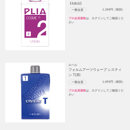
【化粧品】
1,266
円（税別）
一般会員
プロ会員価格
は、ログインしてご確認くだ
さい
ルベル
フォルムアーツウェーブ システィ
ン T1剤
1,955
円（税別）
一般会員
プロ会員価格
は、ログインしてご確認くだ
さい