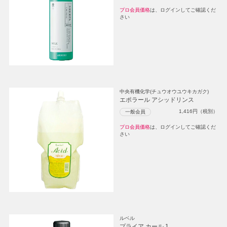
プロ会員価格
は、ログインしてご確認くだ
さい
中央有機化学(チュウオウユウキカガク)
エポラール アシッドリンス
1,416
円（税別）
一般会員
プロ会員価格
は、ログインしてご確認くだ
さい
ルベル
プライア カール 1