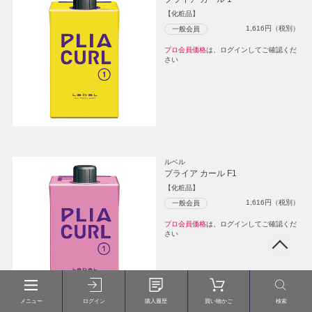
【化粧品】
1,616
円（税別）
一般会員
プロ会員価格
は、ログインしてご確認くだ
さい
ルベル
プライア カール F1
【化粧品】
1,616
円（税別）
一般会員
プロ会員価格
は、ログインしてご確認くだ
さい
メニュー
ログイン
購入履歴
買い物かご
検索