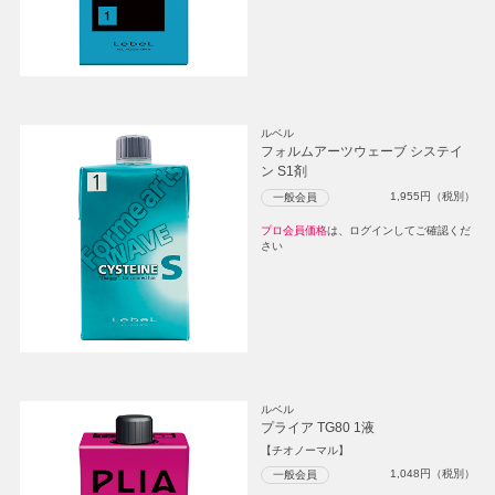
ルベル
フォルムアーツウェーブ システイ
ン S1剤
1,955
円（税別）
一般会員
プロ会員価格
は、ログインしてご確認くだ
さい
ルベル
プライア TG80 1液
【チオノーマル】
1,048
円（税別）
一般会員