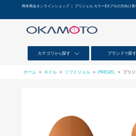
岡本商会オンラインショップ ｜ プリジェル カラーEXプロの方向け
カテゴリ
探す
ブランド
探
から
で
ホーム
>
ネイル
>
ソフトジェル
>
PREGEL
>
プリジ