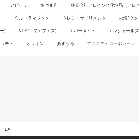
アピセラ
あづま姿
株式会社アロインス化粧品（アロ
ー
ウルトラマジック
ウレシーサプリメント
内海(ウツ
ー)
NFS(エヌエフエス)
エバーメイト
エンシェールズ
オカモト
オリオン
あすなろ
アメニティコーポレーシ
ーEX