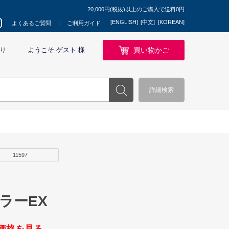
20,000円(税抜)以上のご購入で送料0円
[ENGLISH]
[中文]
[KOREAN]
よくあるご質問
ご利用ガイド
買い物かご
り
ようこそ ゲスト 様
詳細検索
11597
ラーEX