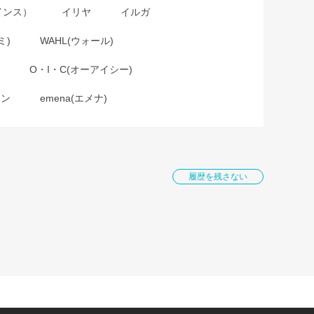
インス）
イリヤ
イルガ
ミ)
WAHL(ウォール)
O・I・C(オーアイシー)
ョン
emena(エメナ)
履歴を残さない