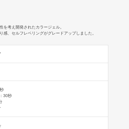
性を考え開発されたカラージェル。
り感、セルフレベリングがグレードアップしました。
7
0秒
T：30秒
分
分
☆