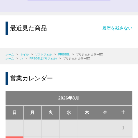
最近見た商品
履歴を残さない
ホーム
>
ネイル
>
ソフトジェル
>
PREGEL
>
プリジェル カラーEX
ホーム
>
ハ
>
PREGEL(プリジェル)
>
プリジェル カラーEX
営業カレンダー
2026年8月
日
月
火
水
木
金
土
1