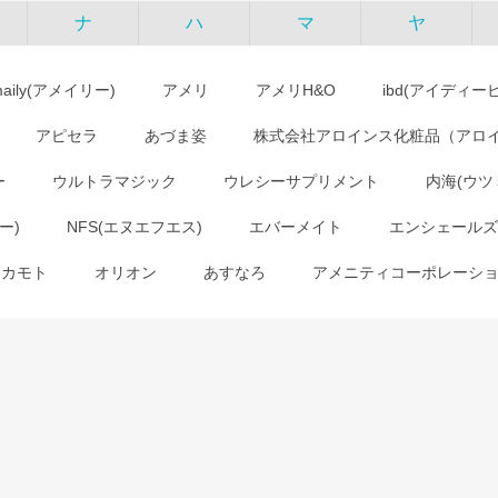
ナ
ハ
マ
ヤ
maily(アメイリー)
アメリ
アメリH&O
ibd(アイディー
アピセラ
あづま姿
株式会社アロインス化粧品（アロ
ー
ウルトラマジック
ウレシーサプリメント
内海(ウツ
ー)
NFS(エヌエフエス)
エバーメイト
エンシェールズ
オカモト
オリオン
あすなろ
アメニティコーポレーシ