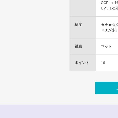
CCFL：1
UV：1-2
粘度
★★★☆
※★が多
質感
マット
ポイント
16