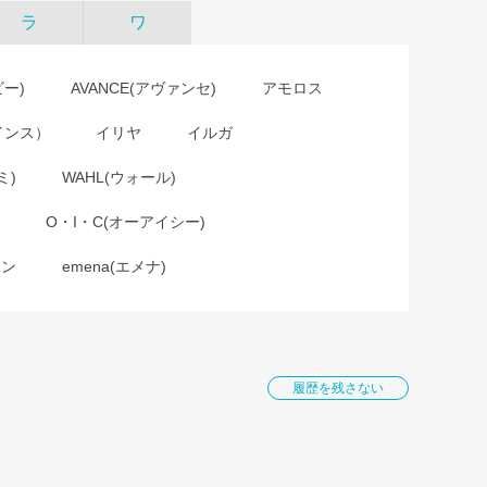
ラ
ワ
ビー)
AVANCE(アヴァンセ)
アモロス
インス）
イリヤ
イルガ
ミ)
WAHL(ウォール)
O・I・C(オーアイシー)
ョン
emena(エメナ)
履歴を残さない