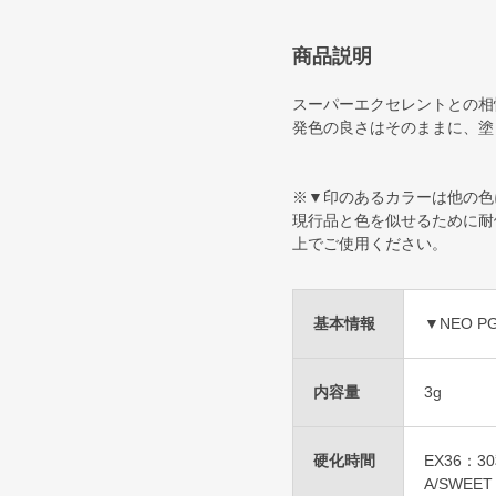
商品説明
スーパーエクセレントとの相
発色の良さはそのままに、塗
※▼印のあるカラーは他の色
現行品と色を似せるために耐
上でご使用ください。
基本情報
▼NEO PG
内容量
3g
硬化時間
EX36：3
A/SWEE