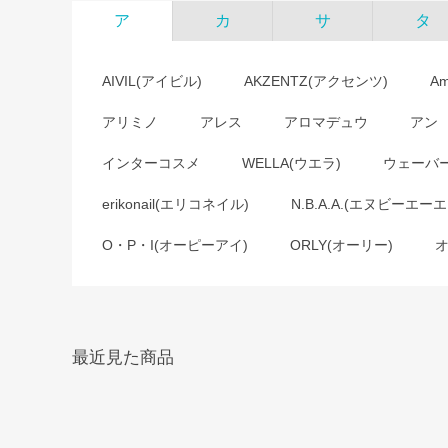
ア
カ
サ
タ
AIVIL(アイビル)
AKZENTZ(アクセンツ)
A
アリミノ
アレス
アロマデュウ
アン
インターコスメ
WELLA(ウエラ)
ウェーバ
erikonail(エリコネイル)
N.B.A.A.(エヌビーエーエ
O・P・I(オーピーアイ)
ORLY(オーリー)
最近見た商品