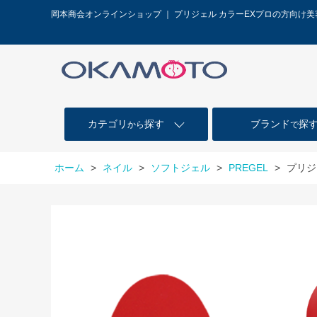
岡本商会オンラインショップ ｜ プリジェル カラーEXプロの方向け
カテゴリ
探す
ブランド
探
から
で
ホーム
>
ネイル
>
ソフトジェル
>
PREGEL
>
プリジ