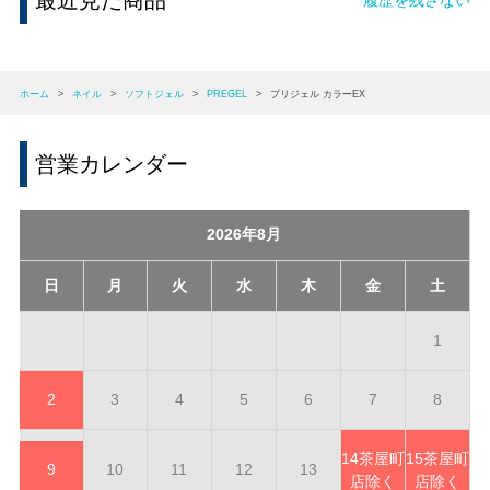
最近見た商品
ホーム
>
ネイル
>
ソフトジェル
>
PREGEL
>
プリジェル カラーEX
営業カレンダー
2026年8月
日
月
火
水
木
金
土
1
2
3
4
5
6
7
8
14
茶屋町
15
茶屋町
9
10
11
12
13
店除く
店除く