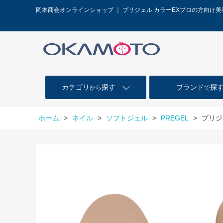
岡本商会オンラインショップ ｜ プリジェル カラーEXプロの方向け
カテゴリ
探す
ブランド
探
から
で
ホーム
>
ネイル
>
ソフトジェル
>
PREGEL
>
プリジ