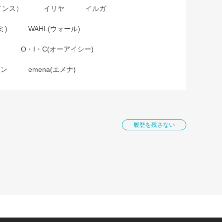
インス）
イリヤ
イルガ
ミ)
WAHL(ウォール)
O・I・C(オーアイシー)
ョン
emena(エメナ)
履歴を残さない