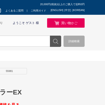
20,000円(税抜)以上のご購入で送料0円
[ENGLISH]
[中文]
[KOREAN]
よくあるご質問
ご利用ガイド
買い物かご
り
ようこそ ゲスト 様
詳細検索
55981
ラーEX