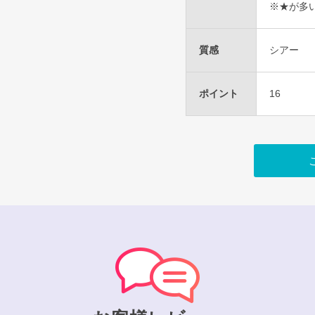
※★が多
質感
シアー
ポイント
16