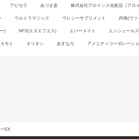
アピセラ
あづま姿
株式会社アロインス化粧品（アロ
ー
ウルトラマジック
ウレシーサプリメント
内海(ウツ
ー)
NFS(エヌエフエス)
エバーメイト
エンシェールズ
オカモト
オリオン
あすなろ
アメニティコーポレーシ
ーEX