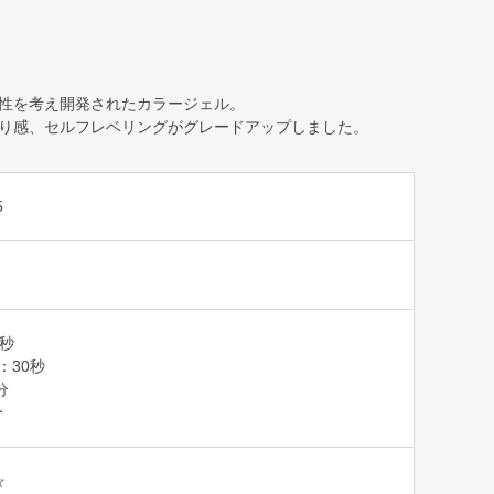
性を考え開発されたカラージェル。
り感、セルフレベリングがグレードアップしました。
5
0秒
T：30秒
分
分
☆