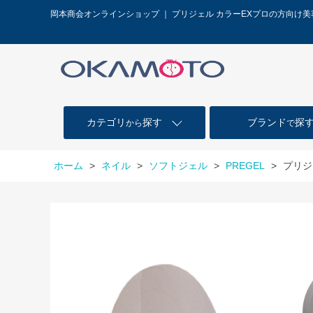
岡本商会オンラインショップ ｜ プリジェル カラーEXプロの方向け
カテゴリ
探す
ブランド
探
から
で
ホーム
>
ネイル
>
ソフトジェル
>
PREGEL
>
プリジ