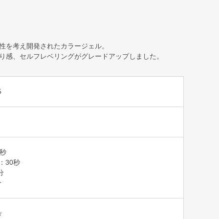
性を考え開発されたカラージェル。
り感、セルフレベリングがグレードアップしました。
5
0秒
T：30秒
分
分
☆