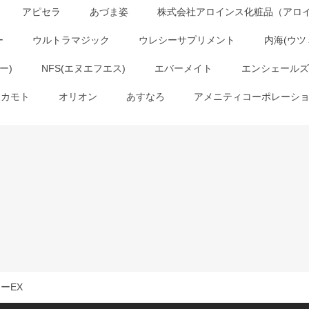
アピセラ
あづま姿
株式会社アロインス化粧品（アロ
ー
ウルトラマジック
ウレシーサプリメント
内海(ウツ
ー)
NFS(エヌエフエス)
エバーメイト
エンシェールズ
オカモト
オリオン
あすなろ
アメニティコーポレーシ
ーEX