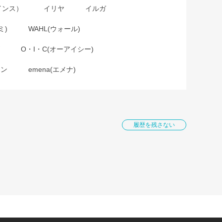
インス）
イリヤ
イルガ
ミ)
WAHL(ウォール)
O・I・C(オーアイシー)
ョン
emena(エメナ)
履歴を残さない