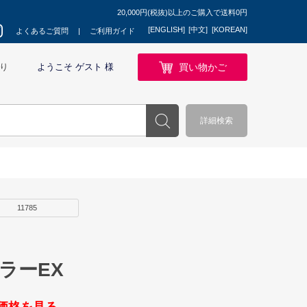
20,000円(税抜)以上のご購入で送料0円
[ENGLISH]
[中文]
[KOREAN]
よくあるご質問
ご利用ガイド
買い物かご
り
ようこそ ゲスト 様
詳細検索
11785
ラーEX