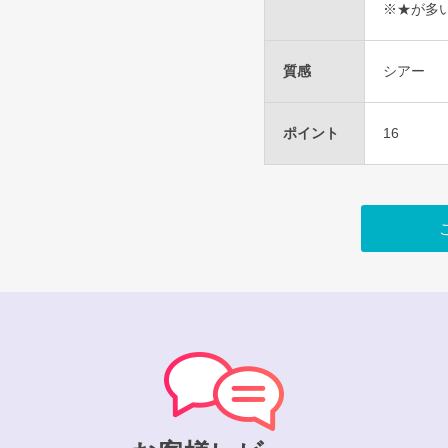
※★が多
質感
シアー
ポイント
16